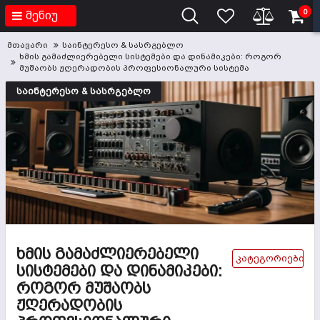
0
მენიუ
მთავარი
საინტერესო & სასრგებლო
ხმის გამაძლიერებელი სისტემები და დინამიკები: როგორ
მუშაობს ჟღერადობის პროფესიონალური სისტემა
საინტერესო & სასრგებლო
ᲮᲛᲘᲡ ᲒᲐᲛᲐᲫᲚᲘᲔᲠᲔᲑᲔᲚᲘ
კატეგორიები
ᲡᲘᲡᲢᲔᲛᲔᲑᲘ ᲓᲐ ᲓᲘᲜᲐᲛᲘᲙᲔᲑᲘ:
ᲠᲝᲒᲝᲠ ᲛᲣᲨᲐᲝᲑᲡ
ᲟᲦᲔᲠᲐᲓᲝᲑᲘᲡ