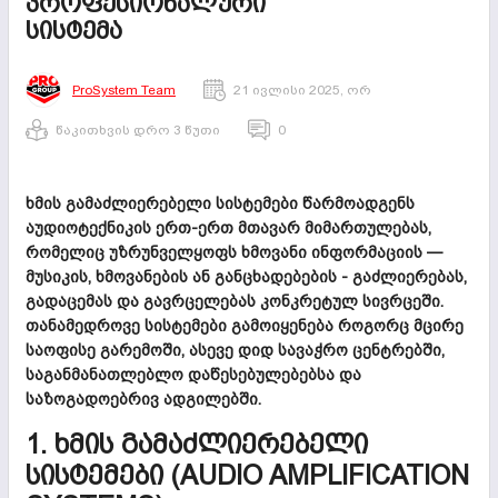
ᲞᲠᲝᲤᲔᲡᲘᲝᲜᲐᲚᲣᲠᲘ
ᲡᲘᲡᲢᲔᲛᲐ
ProSystem Team
21 ივლისი 2025, ორ
წაკითხვის დრო 3 წუთი
0
ხმის გამაძლიერებელი სისტემები წარმოადგენს
აუდიოტექნიკის ერთ-ერთ მთავარ მიმართულებას,
რომელიც უზრუნველყოფს ხმოვანი ინფორმაციის —
მუსიკის, ხმოვანების ან განცხადებების - გაძლიერებას,
გადაცემას და გავრცელებას კონკრეტულ სივრცეში.
თანამედროვე სისტემები გამოიყენება როგორც მცირე
საოფისე გარემოში, ასევე დიდ სავაჭრო ცენტრებში,
საგანმანათლებლო დაწესებულებებსა და
საზოგადოებრივ ადგილებში.
1. ᲮᲛᲘᲡ ᲒᲐᲛᲐᲫᲚᲘᲔᲠᲔᲑᲔᲚᲘ
ᲡᲘᲡᲢᲔᲛᲔᲑᲘ (AUDIO AMPLIFICATION