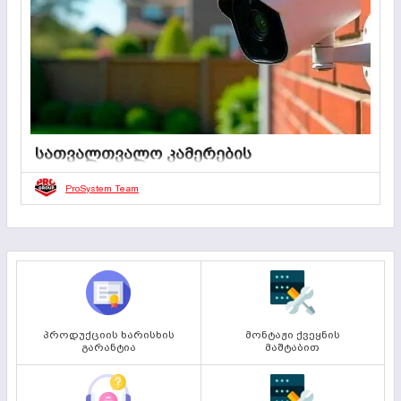
არა მხოლოდ გვაცნობებენ საფრთხის არსებობაზე,
არამედ ხშირად პრევენციულ ფუნქციასაც ასრულებენ —
აფრთხილებენ სისტემას და საშუალებას გვაძლევენ
დროულად მივიღოთ ზომები.
სათვალთვალო კამერების
დანიშნულება
ProSystem Team
01 ივლისი 2025
0
2 წუთი
სათვალთვალო კამერები გამოიყენება უსაფრთხოების,
მონიტორინგისა და კონტროლის მიზნით.
პროდუქციის ხარისხის
მონტაჟი ქვეყნის
გარანტია
მაშტაბით