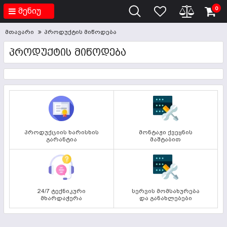
0
მენიუ
მთავარი
პროდუქტის მიწოდება
ᲞᲠᲝᲓᲣᲥᲢᲘᲡ ᲛᲘᲬᲝᲓᲔᲑᲐ
პროდუქციის ხარისხის
მონტაჟი ქვეყნის
გარანტია
მაშტაბით
24/7 ტექნიკური
სერვის მომსახურება
მხარდაჭერა
და განახლებები