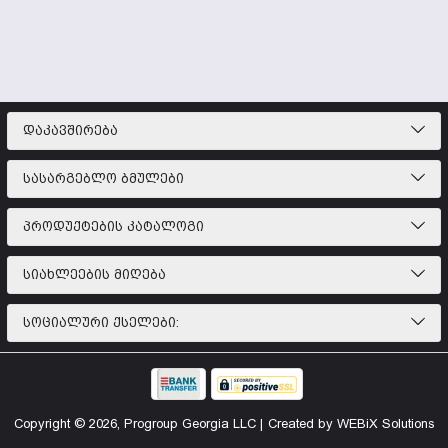
ᲓᲐᲙᲐᲕᲨᲘᲠᲔᲑᲐ
ᲡᲐᲡᲐᲠᲒᲔᲑᲚᲝ ᲑᲛᲣᲚᲔᲑᲘ
ᲞᲠᲝᲓᲣᲥᲢᲔᲑᲘᲡ ᲙᲐᲢᲐᲚᲝᲒᲘ
ᲡᲘᲐᲮᲚᲔᲔᲑᲘᲡ ᲛᲘᲦᲔᲑᲐ
ᲡᲝᲪᲘᲐᲚᲣᲠᲘ ᲥᲡᲔᲚᲔᲑᲘ:
Copyright © 2026, Progroup Georgia LLC |
Created by WEBiX Solutions