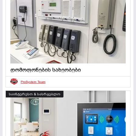
კომპონენტს, რომელიც უზრუნველყოფს ადამიანების,
ავტოტრანსპორტისა და თანამშრომლების დაშვებას
მხოლოდ ნებადართულ სივრცეებში. ეს ტექნოლოგია
ფართოდ გამოიყენება ბიზნეს-ცენტრებში, სამედიცინო და
სასწავლო დაწესებულებებსა, საცხოვრებელ
კომპლექსებში, ნებისმიერ ადგილას, სადაც
მნიშვნელოვანია ტერიტორიის კონტროლი და
უსაფრთხოება.
დომოფონების სახეობები
03 ივლისი 2025
0
5 წუთი
ProSystem Team
რა არის დომოფონი? დღესდღეობით, დომოფონი
ძირითადი უსაფრთხოებისა და კომფორტის შეუცვლელი
საინტერესო & სასრგებლო
საშუალებაა როგორც საცხოვრებელი კორპუსების, ასევე
კერძო სახლების, მათ შორის საოფისე შენობების
მაცხოვრებლებისთვის. მას მართლაც ბევრი უპირატესობა
აქვს: უცხო პირების შესვლა აკრძალულია, არ არის
ხალხმრავლობა და ადამიანების გადაადგილება
ოპტიმიზირებულია.