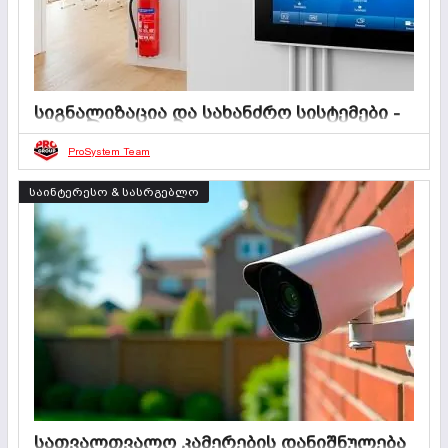
სიგნალიზაცია და სახანძრო სისტემები -
უსაფრთხო გარემოს აუცილებელი
ნაწილი
ProSystem Team
02 ივლისი 2025
0
3 წუთი
საინტერესო & სასრგებლო
თანამედროვე სამყაროში, სადაც უსაფრთხოებას
გადამწყვეტი მნიშვნელობა აქვს, სიგნალიზაცია და
სახანძრო სისტემები იქცნენ აუცილებელ სტანდარტად
როგორც კერძო, ასევე საჯარო ობიექტებისთვის. ისინი არა
მხოლოდ გვაცნობებენ საფრთხის არსებობაზე, არამედ
ხშირად პრევენციულ ფუნქციასაც ასრულებენ —
აფრთხილებენ სისტემას და საშუალებას გვაძლევენ
დროულად მივიღოთ ზომები.
სათვალთვალო კამერების დანიშნულება