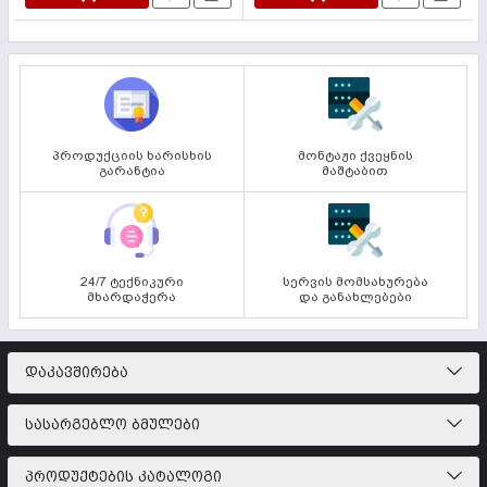
პროდუქციის ხარისხის
მონტაჟი ქვეყნის
გარანტია
მაშტაბით
24/7 ტექნიკური
სერვის მომსახურება
მხარდაჭერა
და განახლებები
ᲓᲐᲙᲐᲕᲨᲘᲠᲔᲑᲐ
ᲡᲐᲡᲐᲠᲒᲔᲑᲚᲝ ᲑᲛᲣᲚᲔᲑᲘ
ᲞᲠᲝᲓᲣᲥᲢᲔᲑᲘᲡ ᲙᲐᲢᲐᲚᲝᲒᲘ