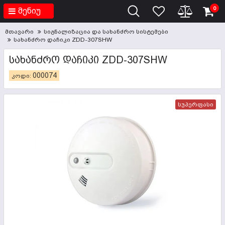
0
მენიუ
მთავარი
სიგნალიზაცია და სახანძრო სისტემები
სახანძრო დაჩიკი ZDD-307SHW
ᲡᲐᲮᲐᲜᲫᲠᲝ ᲓᲐᲩᲘᲙᲘ ZDD-307SHW
000074
კოდი:
სუპერფასი