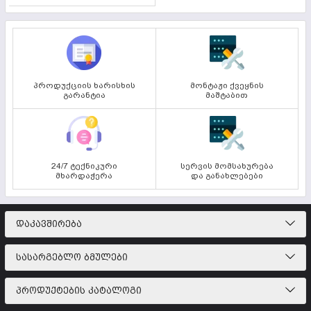
პროდუქციის ხარისხის
მონტაჟი ქვეყნის
გარანტია
მაშტაბით
24/7 ტექნიკური
სერვის მომსახურება
მხარდაჭერა
და განახლებები
ᲓᲐᲙᲐᲕᲨᲘᲠᲔᲑᲐ
ᲡᲐᲡᲐᲠᲒᲔᲑᲚᲝ ᲑᲛᲣᲚᲔᲑᲘ
ᲞᲠᲝᲓᲣᲥᲢᲔᲑᲘᲡ ᲙᲐᲢᲐᲚᲝᲒᲘ