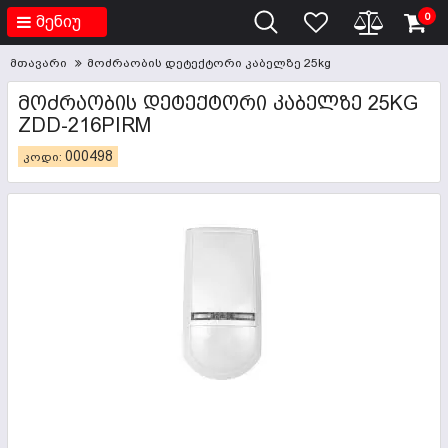
0
მენიუ
მთავარი
მოძრაობის დეტექტორი კაბელზე 25kg
ᲛᲝᲫᲠᲐᲝᲑᲘᲡ ᲓᲔᲢᲔᲥᲢᲝᲠᲘ ᲙᲐᲑᲔᲚᲖᲔ 25KG
ZDD-216PIRM
000498
კოდი: