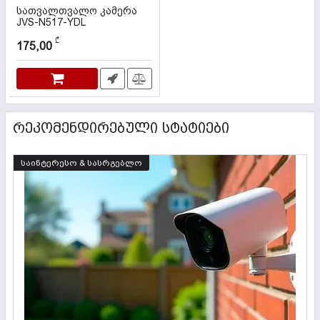
სათვალთვალო კამერა
JVS-N517-YDL
კოდი:
000045
₾
175,00
ᲠᲔᲙᲝᲛᲔᲜᲓᲘᲠᲔᲑᲣᲚᲘ ᲡᲢᲐᲢᲘᲔᲑᲘ
საინტერესო & სასრგებლო