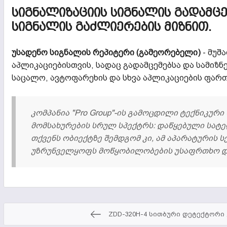
ᲡᲘᲒᲜᲐᲚᲘᲖᲐᲪᲘᲘᲡ ᲡᲘᲒᲜᲐᲚᲘᲡ ᲒᲐᲓᲐᲛᲪᲔ
ᲡᲘᲒᲜᲐᲚᲘᲡ ᲒᲐᲫᲚᲘᲔᲠᲔᲑᲘᲡ ᲛᲘᲖᲜᲘᲗ.
უსადენო სიგნალის რეპიტერი (გამეორებელი)
- მუშ
აპლიკაციებისთვის, სადაც გადამცემებსა და სამიზნ
საცალო, ავტოფარეხის და სხვა აპლიკაციების ფარ
კომპანია "Pro Group"-ის გამოცდილი ტექნიკურ
მომსახურების სრულ სპექტრს: დაწყებული სა
თქვენს ობიექტზე შემდგომ კი, ამ აპარატურის 
უზრუნველყოფს მოწყობილობების უსაფრთხო და
ZDD-320H-4 სითბური დეტექტორი