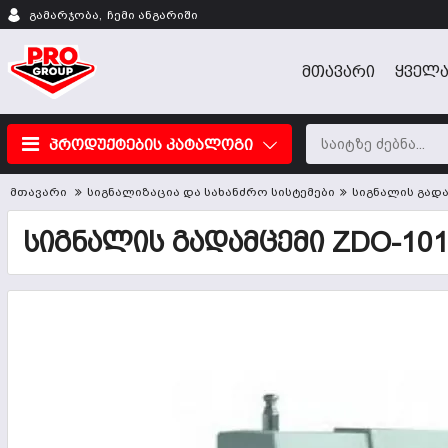
გამარჯობა,
ჩემი ანგარიში
ᲛᲗᲐᲕᲐᲠᲘ
ᲧᲕᲔᲚᲐ
პროდუქტების კატალოგი
მთავარი
სიგნალიზაცია და სახანძრო სისტემები
სიგნალის გადა
ᲡᲘᲒᲜᲐᲚᲘᲡ ᲒᲐᲓᲐᲛᲪᲔᲛᲘ ZDO-10