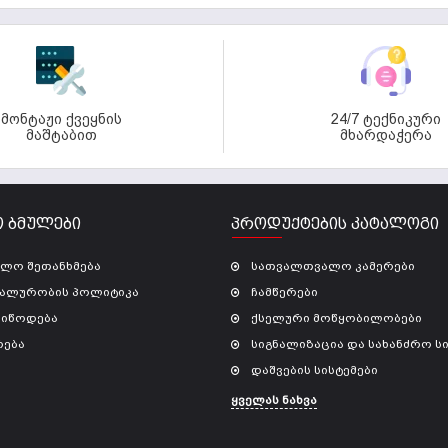
მონტაჟი ქვეყნის
24/7 ტექნიკური
მაშტაბით
მხარდაჭერა
 ᲑᲛᲣᲚᲔᲑᲘ
ᲞᲠᲝᲓᲣᲥᲢᲔᲑᲘᲡ ᲙᲐᲢᲐᲚᲝᲒᲘ
ბლო შეთანხმება
სათვალთვალო კამერები
ალურობის პოლიტიკა
ჩამწერები
მიწოდება
ქსელური მოწყობილობები
რება
სიგნალიზაცია და სახანძრო სი
დაშვების სისტემები
ყველას ნახვა