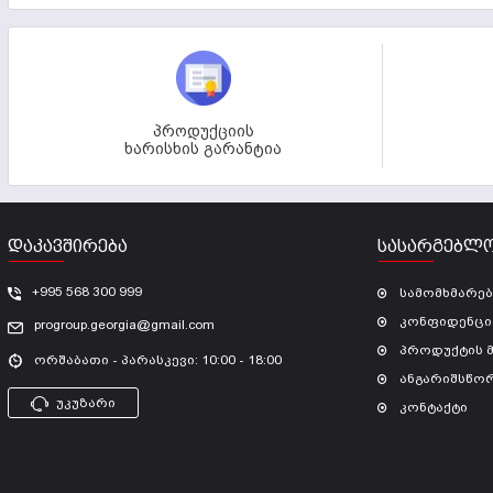
პროდუქციის
ხარისხის გარანტია
ᲓᲐᲙᲐᲕᲨᲘᲠᲔᲑᲐ
ᲡᲐᲡᲐᲠᲒᲔᲑᲚᲝ
+995 568 300 999
სამომხმარე
კონფიდენცი
progroup.georgia@gmail.com
პროდუქტის 
ორშაბათი - პარასკევი: 10:00 - 18:00
ანგარიშსწო
უკუზარი
კონტაქტი