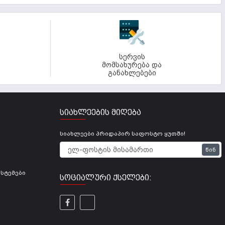
სერვის
მომსახურება და
განახლებები
ᲡᲘᲐᲮᲚᲔᲔᲑᲘᲡ ᲛᲘᲦᲔᲑᲐ
სიახლეები პრიდაპირ საფოსტო ყუთში!
Წინ
სტემები
ᲡᲝᲪᲘᲐᲚᲣᲠᲘ ᲥᲡᲔᲚᲔᲑᲘ: