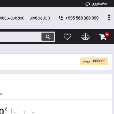
უკუზარი
ᲗᲮᲕᲐ-ᲞᲐᲡᲣᲮᲘ
ᲙᲝᲜᲢᲐᲥᲢᲘ
+995 568 300 999
0
000069
კოდი:
ში
0
₾
−
+