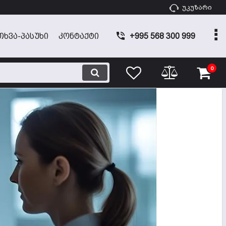
უკუზარი
ᲗᲮᲕᲐ-ᲞᲐᲡᲣᲮᲘ
ᲙᲝᲜᲢᲐᲥᲢᲘ
+995 568 300 999
0