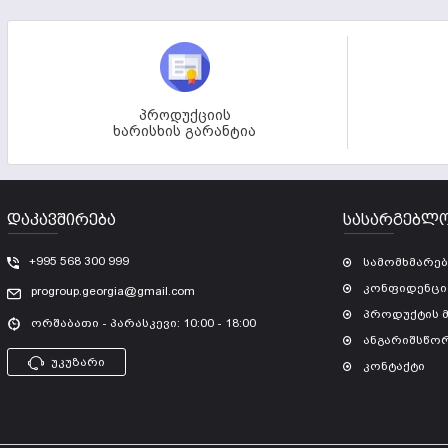
პროდუქციის
ხარისხის გარანტია
ᲓᲐᲙᲐᲕᲨᲘᲠᲔᲑᲐ
ᲡᲐᲡᲐᲠᲒᲔᲑᲚᲝ
+995 568 300 999
სამომხმარე
კონფიდენცი
progroup.georgia@gmail.com
პროდუქტის 
ორშაბათი - პარასკევი: 10:00 - 18:00
ანგარიშსწო
უკუზარი
კონტაქტი