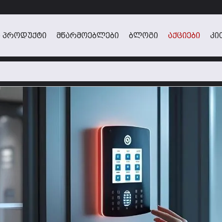
 ᲞᲠᲝᲓᲣᲥᲢᲘ
ᲛᲬᲐᲠᲛᲝᲔᲑᲚᲔᲑᲘ
ᲑᲚᲝᲒᲘ
ᲐᲥᲪᲘᲔᲑᲘ
ᲙᲘ