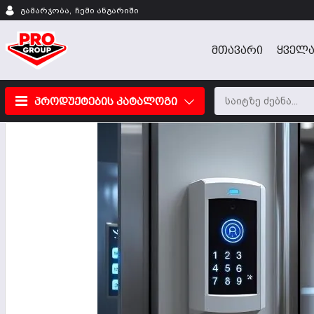
გამარჯობა,
ჩემი ანგარიში
ᲛᲗᲐᲕᲐᲠᲘ
ᲧᲕᲔᲚᲐ
პროდუქტების კატალოგი