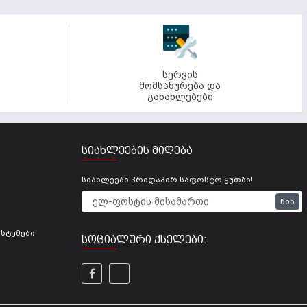
სერვის
მომსახურება და
განახლებები
ᲡᲘᲐᲮᲚᲔᲔᲑᲘᲡ ᲛᲘᲦᲔᲑᲐ
სიახლეები პრიდაპირ საფოსტო ყუთში!
Წინ
სტემები
ᲡᲝᲪᲘᲐᲚᲣᲠᲘ ᲥᲡᲔᲚᲔᲑᲘ: