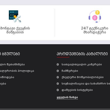
მონტაჟი ქვეყნის
24/7 ტექნიკური
მაშტაბით
მხარდაჭერა
 ᲑᲛᲣᲚᲔᲑᲘ
ᲞᲠᲝᲓᲣᲥᲢᲔᲑᲘᲡ ᲙᲐᲢᲐᲚᲝᲒᲘ
ბლო შეთანხმება
სათვალთვალო კამერები
ალურობის პოლიტიკა
ჩამწერები
მიწოდება
ქსელური მოწყობილობები
რება
სიგნალიზაცია და სახანძრო სი
დაშვების სისტემები
ყველას ნახვა