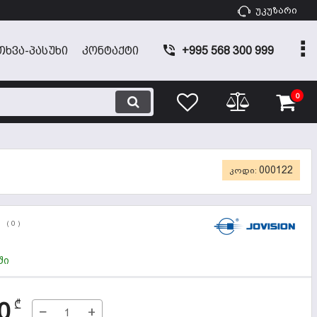
უკუზარი
ᲗᲮᲕᲐ-ᲞᲐᲡᲣᲮᲘ
ᲙᲝᲜᲢᲐᲥᲢᲘ
+995 568 300 999
0
000122
კოდი:
(
0
)
ში
0
₾
−
+