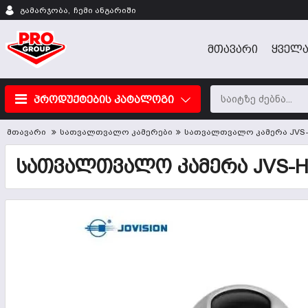
გამარჯობა,
ჩემი ანგარიში
ᲛᲗᲐᲕᲐᲠᲘ
ᲧᲕᲔᲚᲐ
პროდუქტების კატალოგი
მთავარი
სათვალთვალო კამერები
სათვალთვალო კამერა JVS-
ᲡᲐᲗᲕᲐᲚᲗᲕᲐᲚᲝ ᲙᲐᲛᲔᲠᲐ JVS-H