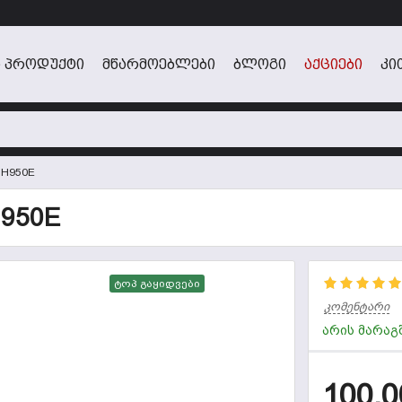
 ᲞᲠᲝᲓᲣᲥᲢᲘ
ᲛᲬᲐᲠᲛᲝᲔᲑᲚᲔᲑᲘ
ᲑᲚᲝᲒᲘ
ᲐᲥᲪᲘᲔᲑᲘ
ᲙᲘ
H950E
950E
ტოპ გაყიდვები
კომენტარი
არის მარაგ
100,0