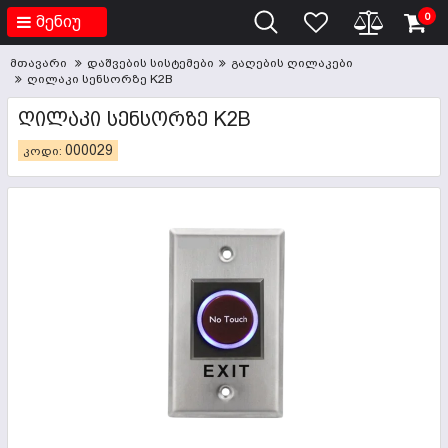
0
მენიუ
მთავარი
დაშვების სისტემები
გაღების ღილაკები
ღილაკი სენსორზე K2B
ᲦᲘᲚᲐᲙᲘ ᲡᲔᲜᲡᲝᲠᲖᲔ K2B
000029
კოდი: