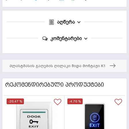
აღწერა
კომენტარები
პლასტმასის გაღების ღილაკი შიდა მონტაჟი K1
ᲠᲔᲙᲝᲛᲔᲜᲓᲘᲠᲔᲑᲣᲚᲘ ᲞᲠᲝᲓᲣᲥᲢᲔᲑᲘ
-26.47 %
-4.76 %