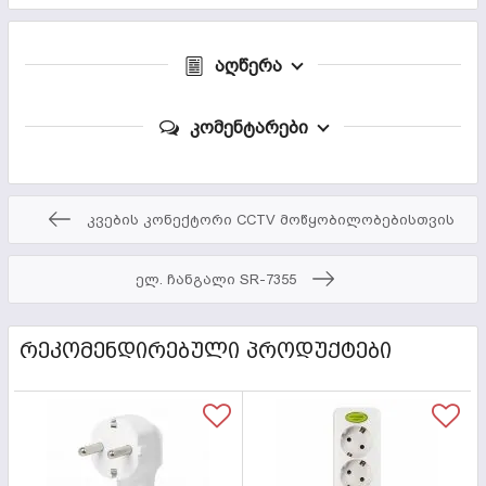
აღწერა
კომენტარები
კვების კონექტორი CCTV მოწყობილობებისთვის
ელ. ჩანგალი SR-7355
ᲠᲔᲙᲝᲛᲔᲜᲓᲘᲠᲔᲑᲣᲚᲘ ᲞᲠᲝᲓᲣᲥᲢᲔᲑᲘ