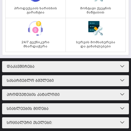
პროდუქციის ხარისხის
მონტაჟი ქვეყნის
გარანტია
მაშტაბით
24/7 ტექნიკური
სერვის მომსახურება
მხარდაჭერა
და განახლებები
ᲓᲐᲙᲐᲕᲨᲘᲠᲔᲑᲐ
ᲡᲐᲡᲐᲠᲒᲔᲑᲚᲝ ᲑᲛᲣᲚᲔᲑᲘ
ᲞᲠᲝᲓᲣᲥᲢᲔᲑᲘᲡ ᲙᲐᲢᲐᲚᲝᲒᲘ
ᲡᲘᲐᲮᲚᲔᲔᲑᲘᲡ ᲛᲘᲦᲔᲑᲐ
ᲡᲝᲪᲘᲐᲚᲣᲠᲘ ᲥᲡᲔᲚᲔᲑᲘ: