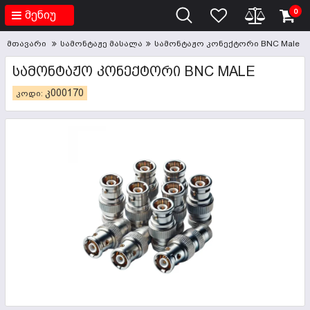
0
მენიუ
მთავარი
სამონტაჟე მასალა
სამონტაჟო კონექტორი BNC Male
ᲡᲐᲛᲝᲜᲢᲐᲟᲝ ᲙᲝᲜᲔᲥᲢᲝᲠᲘ BNC MALE
კ000170
კოდი: