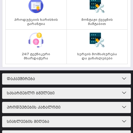
პროდუქციის ხარისხის
მონტაჟი ქვეყნის
გარანტია
მაშტაბით
24/7 ტექნიკური
სერვის მომსახურება
მხარდაჭერა
და განახლებები
ᲓᲐᲙᲐᲕᲨᲘᲠᲔᲑᲐ
ᲡᲐᲡᲐᲠᲒᲔᲑᲚᲝ ᲑᲛᲣᲚᲔᲑᲘ
ᲞᲠᲝᲓᲣᲥᲢᲔᲑᲘᲡ ᲙᲐᲢᲐᲚᲝᲒᲘ
ᲡᲘᲐᲮᲚᲔᲔᲑᲘᲡ ᲛᲘᲦᲔᲑᲐ