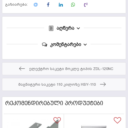
გაზიარება:
აღწერა
კომენტარები
ელექტრო საკეტი მოკლე ტიპის ZDL-120NC
მაგნიტური საკეტი 110 კილოზე HSY-110
ᲠᲔᲙᲝᲛᲔᲜᲓᲘᲠᲔᲑᲣᲚᲘ ᲞᲠᲝᲓᲣᲥᲢᲔᲑᲘ