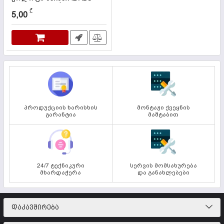
TERMOPLASTİK BUAT IP
₾
5,00
კოდი:
000311
პროდუქციის ხარისხის
მონტაჟი ქვეყნის
გარანტია
მაშტაბით
24/7 ტექნიკური
სერვის მომსახურება
მხარდაჭერა
და განახლებები
ᲓᲐᲙᲐᲕᲨᲘᲠᲔᲑᲐ